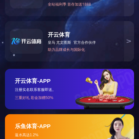
旗下公司
发展历程
集团荣誉
星华动态
集团新闻
媒体报道
开云官方在线入口
文化理念
精彩活动
星华故事
投资产业
文旅运营与融合
城市更新与改造
美丽乡村与赋能
人才招聘
人才理念
招聘职位
星华在线